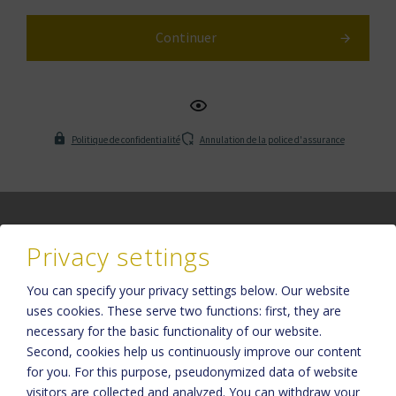
Continuer
Politique de confidentialité
Annulation de la police d'assurance
Privacy settings
You can specify your privacy settings below.
Our website
Veuillez activer l'option « Fonctionnalité » dans les paramètres des
uses cookies. These serve two functions: first, they are
cookies pour un affichage correct de la carte.
necessary for the basic functionality of our website.
Paramètres des cookies
Second, cookies help us continuously improve our content
for you. For this purpose, pseudonymized data of website
visitors are collected and analyzed. You can withdraw your