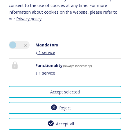
consent to the use of cookies at any time. For more
information about cookies on the website, please refer to
our
Privacy policy
.
Mandatory
↓
1
service
Stefan Metzler GmbH
Gästehaus Stefan Metzler
Functionality
(always necessary)
An den sechzig Morgen 2
↓
1
service
55234 Gau-Heppenheim
Téléphone:
0673142704
Accept selected
E-Mail:
info@stefanmetzler.de
Facebook
Reject
Notice légale
|
Rétractation du contrat d’assurance voyage
|
2026 by
easybooking
Accept all