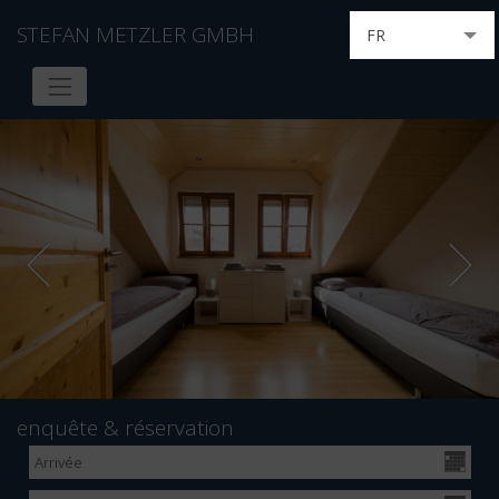
STEFAN METZLER GMBH
FR
DE
EN
NL
enquête & réservation