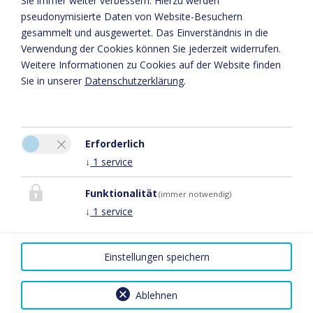
Sie immer weiter verbessern. Hierzu werden
pseudonymisierte Daten von Website-Besuchern
gesammelt und ausgewertet. Das Einverständnis in die
Verwendung der Cookies können Sie jederzeit widerrufen.
Weitere Informationen zu Cookies auf der Website finden
Sie in unserer
Datenschutzerklärung
.
Erforderlich
↓
1
service
Stefan Metzler GmbH
Gästehaus Stefan Metzler
Funktionalität
(immer notwendig)
An den sechzig Morgen 2
↓
1
service
55234 Gau-Heppenheim
Tel.:
0673142704
Einstellungen speichern
E-Mail:
info@stefanmetzler.de
Facebook
Ablehnen
Impressum
|
Datenschutz
|
Reiseversicherungsvertrag