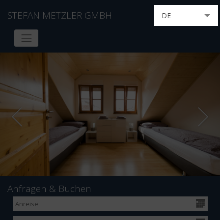
STEFAN METZLER GMBH
DE
EN
FR
IT
HU
NL
RU
Anfragen & Buchen